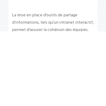
La mise en place d’outils de partage
d’informations, tels qu’un intranet interactif,
permet d’assurer la cohésion des équipes.
L’animation de forums internes encourage la
participation active, tandis que des enquêtes
de satisfaction régulières permettent d’ajuster
les modes de communication selon les
attentes des collaborateurs.
Animation de la communauté
Réunions régulières